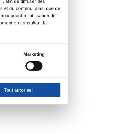
, afin de diffuser des
s et du contenu, ainsi que de
oix quant à l'utilisation de
moment en consultant la
à plusieurs mètres près
Marketing
pécifiques (empreintes
, reportez-vous à la
section «
claration sur les cookies.
Tout autoriser
nnalités relatives aux médias
on de notre site avec nos
 d'autres informations que