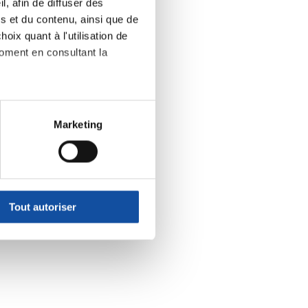
, afin de diffuser des
s et du contenu, ainsi que de
oix quant à l'utilisation de
moment en consultant la
à plusieurs mètres près
Marketing
pécifiques (empreintes
, reportez-vous à la
section «
claration sur les cookies.
Tout autoriser
nnalités relatives aux médias
on de notre site avec nos
 d'autres informations que